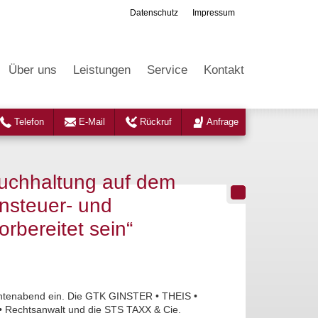
Datenschutz
Impressum
Über uns
Leistungen
Service
Kontakt
Telefon
E-Mail
Rückruf
Anfrage
uchhaltung auf dem
hnsteuer- und
rbereitet sein“
antenabend ein. Die GTK GINSTER • THEIS •
• Rechtsanwalt und die STS TAXX & Cie.